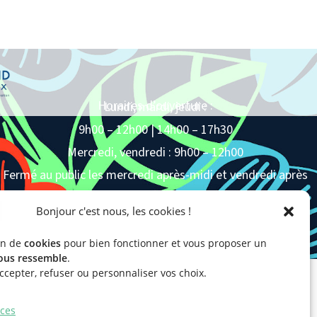
Horaires d’ouverture :
Lundi, mardi, jeudi :
9h00 – 12h00 | 14h00 – 17h30
Mercredi, vendredi : 9h00 – 12h00
Fermé au public les mercredi après-midi et vendredi après
-midi
Bonjour c'est nous, les cookies !
in de
cookies
pour bien fonctionner et vous proposer un
ous ressemble
.
cepter, refuser ou personnaliser vos choix.
ices