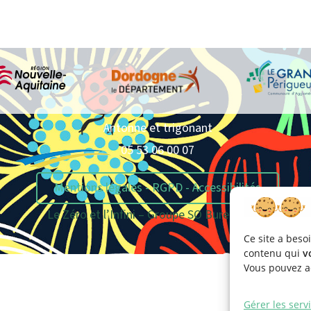
Antonne et trigonant
05 53 06 00 07
Mentions légales - RGPD - Accessibilités
Le Zéro et l’Infini – Groupe SO Bureautique
Ce site a beso
contenu qui
v
Vous pouvez ac
Gérer les serv