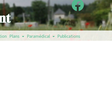
nt
tion
Plans
Paramédical
Publications