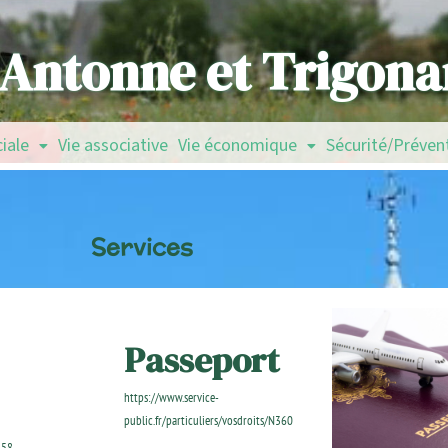
Antonne et Trigona
ciale
Vie associative
Vie économique
Sécurité/Préven
Services
Passeport
https://www.service-
public.fr/particuliers/vosdroits/N360
358