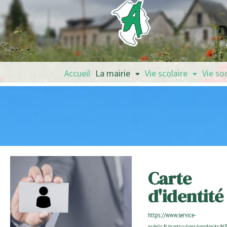
Accueil
La mairie
Vie scolaire
Vie so
Carte
d'identité
https://www.service-
public.fr/particuliers/vosdroits/N