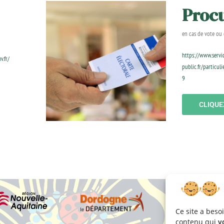
Proc
en cas de vote ou
https://www.servi
v.fr/
public.fr/particul
9
CLIQUEZ
Ce site a beso
contenu qui
v