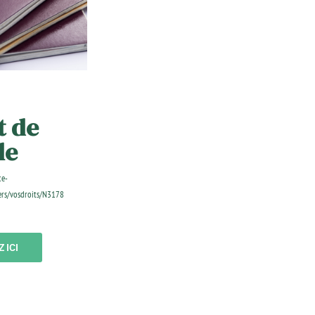
t de
le
ce-
iers/vosdroits/N3178
 ICI