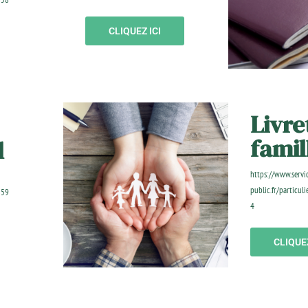
CLIQUEZ ICI
Livre
famil
l
https://www.servi
public.fr/particul
359
4
CLIQUEZ