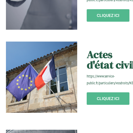
CLIQUEZ ICI
Actes
d'état civi
https://www.service-
public.fr/particuliers/vosdroits/N
CLIQUEZ ICI