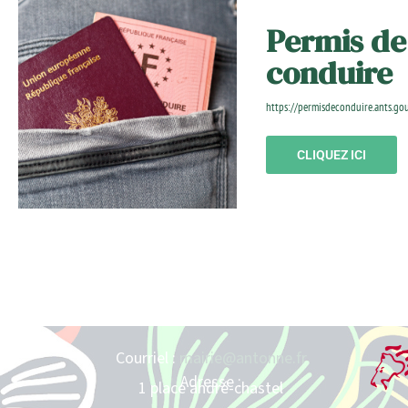
Permis de
conduire
https://permisdeconduire.ants.gou
CLIQUEZ ICI
Courriel :
mairie@antonne.fr
Adresse :
1 place andré-chastel